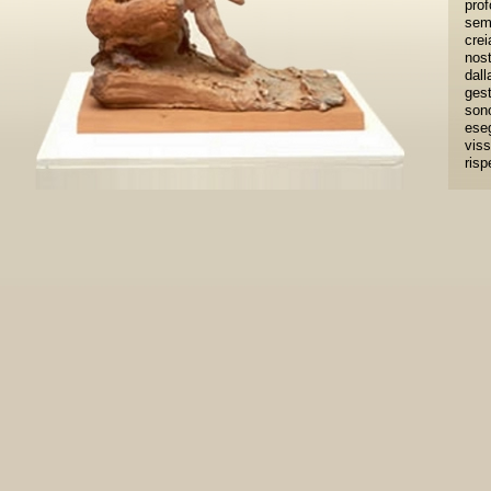
pro
sem
cre
nost
dall
gest
son
eseg
viss
risp
vet
chi 
alt
perc
nuo