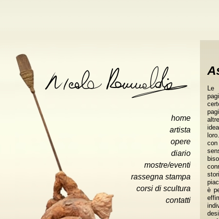
As
Le 
pagi
cer
pagi
home
altr
idea
artista
loro
opere
con 
sens
diario
bis
mostre/eventi
conn
sto
rassegna stampa
piac
corsi di scultura
è p
»
eff
contatti
indi
des