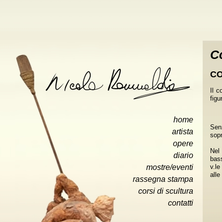
Co
CO
Il c
figu
home
Senz
artista
sopr
opere
Nel
diario
bass
mostre/eventi
v.le
alle
rassegna stampa
corsi di scultura
»
contatti